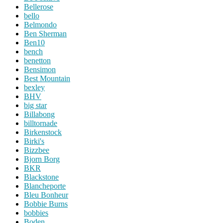
Bellerose
bello
Belmondo
Ben Sherman
Ben10
bench
benetton
Bensimon
Best Mountain
bexley
BHV
big star
Billabong
billtornade
Birkenstock
Birki's
Bizzbee
Bjorn Borg
BKR
Blackstone
Blancheporte
Bleu Bonheur
Bobbie Burns
bobbies
Boden