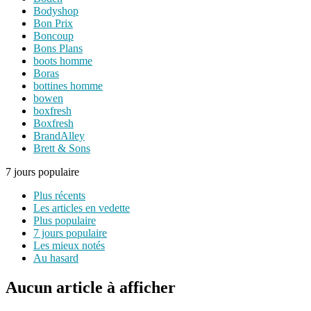
Bodyshop
Bon Prix
Boncoup
Bons Plans
boots homme
Boras
bottines homme
bowen
boxfresh
Boxfresh
BrandAlley
Brett & Sons
7 jours populaire
Plus récents
Les articles en vedette
Plus populaire
7 jours populaire
Les mieux notés
Au hasard
Aucun article à afficher