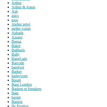
Arthur
Arthur & Aston
Ash
asics
asos
Atelier privé
atelier voisin
Aubade
Azzaro
Bagua
Baker
Balibaris
Bally
BangLads
Barcode
barefoot
Barker
barleycorn
Basalt
Base London
Baskets et Sneakers
Bata
baxter
Baxton
Be Positive