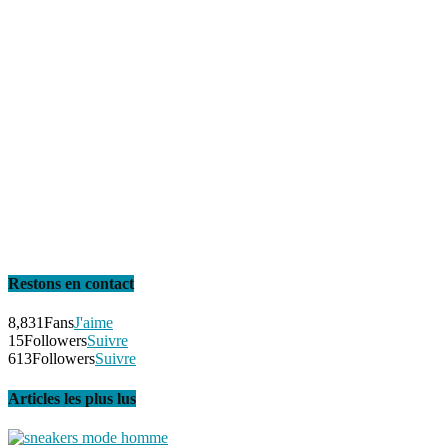
Restons en contact
8,831
Fans
J'aime
15
Followers
Suivre
613
Followers
Suivre
Articles les plus lus