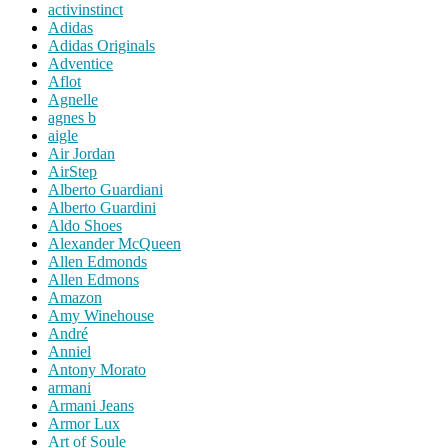
activinstinct
Adidas
Adidas Originals
Adventice
Aflot
Agnelle
agnes b
aigle
Air Jordan
AirStep
Alberto Guardiani
Alberto Guardini
Aldo Shoes
Alexander McQueen
Allen Edmonds
Allen Edmons
Amazon
Amy Winehouse
André
Anniel
Antony Morato
armani
Armani Jeans
Armor Lux
Art of Soule