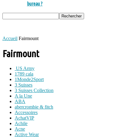
bureau ?
Accueil
Fairmount
Fairmount
US Army
1789 cala
1Monde2Sport
3 Suisses
3 Suisses Collection
A la Une
ABA
abercrombie & fitch
Accessoires
AchatVIP
Achile
Acne
Active Wear