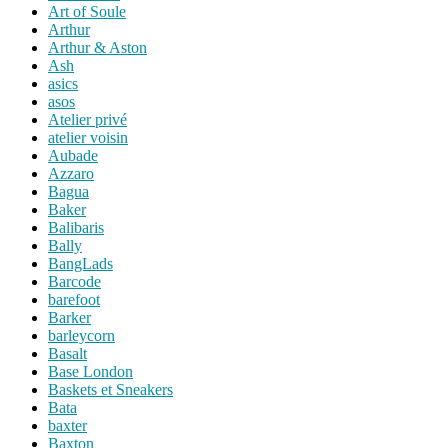
Art of Soule
Arthur
Arthur & Aston
Ash
asics
asos
Atelier privé
atelier voisin
Aubade
Azzaro
Bagua
Baker
Balibaris
Bally
BangLads
Barcode
barefoot
Barker
barleycorn
Basalt
Base London
Baskets et Sneakers
Bata
baxter
Baxton