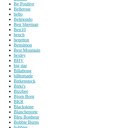
Be Positive
Bellerose
bello
Belmondo
Ben Sherman
Ben10
bench
benetton
Bensimon
Best Mountain
bexley
BHV
big star
Billabong
billtornade
Birkenstock
Birki's
Bizzbee
Bjorn Borg
BKR
Blackstone
Blancheporte
Bleu Bonheur
Bobbie Burns
bobbies