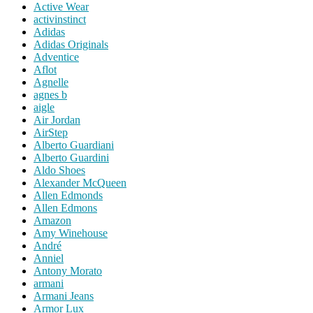
Active Wear
activinstinct
Adidas
Adidas Originals
Adventice
Aflot
Agnelle
agnes b
aigle
Air Jordan
AirStep
Alberto Guardiani
Alberto Guardini
Aldo Shoes
Alexander McQueen
Allen Edmonds
Allen Edmons
Amazon
Amy Winehouse
André
Anniel
Antony Morato
armani
Armani Jeans
Armor Lux