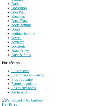
Boden
Bodyshop
Bon Prix
Boncoup
Bons Plans
boots homme
Boras
bottines homme
bowen
boxfresh
Boxfresh
BrandAlley
Brett & Sons
Plus récents
Plus récents
Les articles en vedette
Plus populaire
7 jours populaire
Les mieux notés
Au hasard
Fred Perry