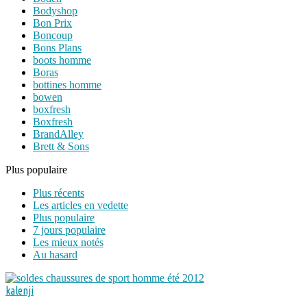
Bodyshop
Bon Prix
Boncoup
Bons Plans
boots homme
Boras
bottines homme
bowen
boxfresh
Boxfresh
BrandAlley
Brett & Sons
Plus populaire
Plus récents
Les articles en vedette
Plus populaire
7 jours populaire
Les mieux notés
Au hasard
kalenji