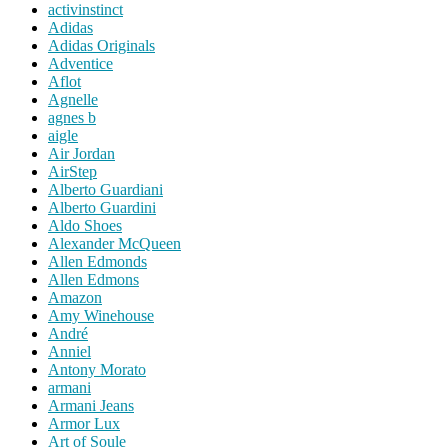
activinstinct
Adidas
Adidas Originals
Adventice
Aflot
Agnelle
agnes b
aigle
Air Jordan
AirStep
Alberto Guardiani
Alberto Guardini
Aldo Shoes
Alexander McQueen
Allen Edmonds
Allen Edmons
Amazon
Amy Winehouse
André
Anniel
Antony Morato
armani
Armani Jeans
Armor Lux
Art of Soule