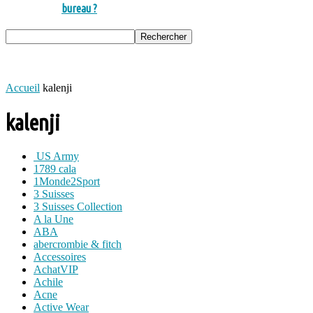
bureau ?
Accueil
kalenji
kalenji
US Army
1789 cala
1Monde2Sport
3 Suisses
3 Suisses Collection
A la Une
ABA
abercrombie & fitch
Accessoires
AchatVIP
Achile
Acne
Active Wear