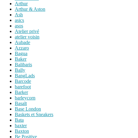
Arthur
Arthur & Aston
Ash
asics
asos
Atelier privé
atelier voisin
Aubade
Azzaro
Bagua
Baker
Balibaris
Bally
BangLads
Barcode
barefoot
Barker
barleycorn
Basalt
Base London
Baskets et Sneakers
Bata
baxter
Baxton
Be Positive