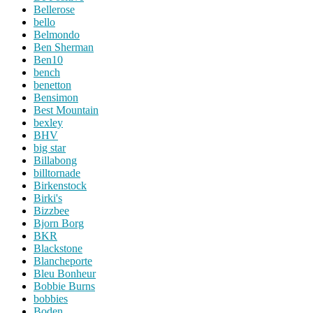
Bellerose
bello
Belmondo
Ben Sherman
Ben10
bench
benetton
Bensimon
Best Mountain
bexley
BHV
big star
Billabong
billtornade
Birkenstock
Birki's
Bizzbee
Bjorn Borg
BKR
Blackstone
Blancheporte
Bleu Bonheur
Bobbie Burns
bobbies
Boden