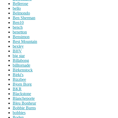
Bellerose
bello
Belmondo
Ben Sherman
Ben10
bench
benetton
Bensimon
Best Mountain
bexley
BHV
big star
Billabong
billtornade
Birkenstock
Birki's
Bizzbee
Bjorn Borg
BKR
Blackstone
Blancheporte
Bleu Bonheur
Bobbie Burns
bobbies
Boden