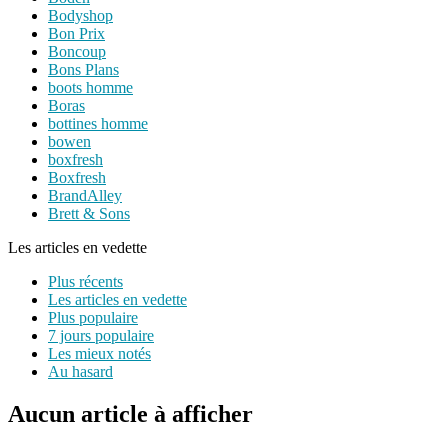
Bodyshop
Bon Prix
Boncoup
Bons Plans
boots homme
Boras
bottines homme
bowen
boxfresh
Boxfresh
BrandAlley
Brett & Sons
Les articles en vedette
Plus récents
Les articles en vedette
Plus populaire
7 jours populaire
Les mieux notés
Au hasard
Aucun article à afficher