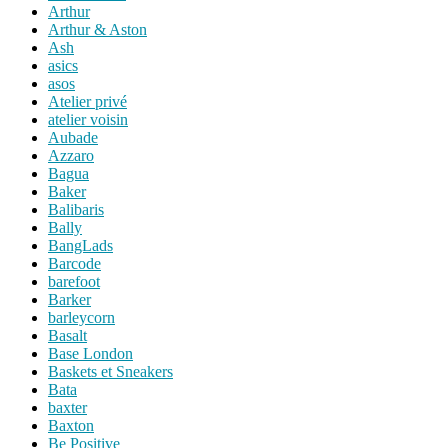
Arthur
Arthur & Aston
Ash
asics
asos
Atelier privé
atelier voisin
Aubade
Azzaro
Bagua
Baker
Balibaris
Bally
BangLads
Barcode
barefoot
Barker
barleycorn
Basalt
Base London
Baskets et Sneakers
Bata
baxter
Baxton
Be Positive