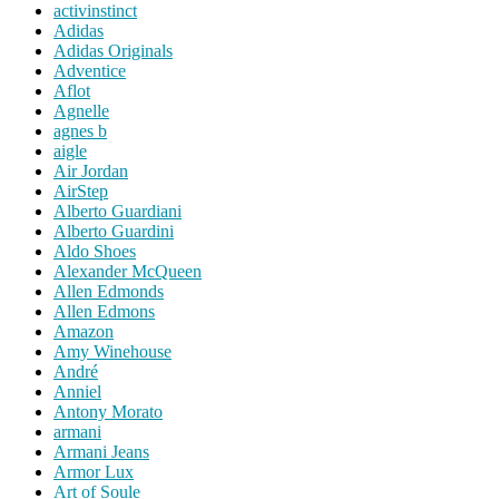
activinstinct
Adidas
Adidas Originals
Adventice
Aflot
Agnelle
agnes b
aigle
Air Jordan
AirStep
Alberto Guardiani
Alberto Guardini
Aldo Shoes
Alexander McQueen
Allen Edmonds
Allen Edmons
Amazon
Amy Winehouse
André
Anniel
Antony Morato
armani
Armani Jeans
Armor Lux
Art of Soule