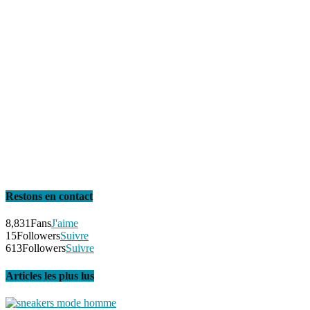
Restons en contact
8,831
Fans
J'aime
15
Followers
Suivre
613
Followers
Suivre
Articles les plus lus