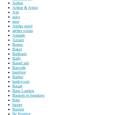
Arthur
Arthur & Aston
Ash
asics
asos
Atelier privé
atelier voisin
Aubade
Azzaro
Bagua
Baker
Balibaris
Bally
BangLads
Barcode
barefoot
Barker
barleycorn
Basalt
Base London
Baskets et Sneakers
Bata
baxter
Baxton
Be Positive