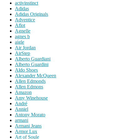
activinstinct
Adidas
Adidas Originals
Adventice
Aflot
Agnelle
agnes b
aigle
Air Jordan
AirStep
Alberto Guardiani
Alberto Guardini
Aldo Shoes
Alexander McQueen
Allen Edmonds
Allen Edmons
Amazon
Amy Winehouse
André
Anniel
Antony Morato
armani
Armani Jeans
Armor Lux
Art of Soule