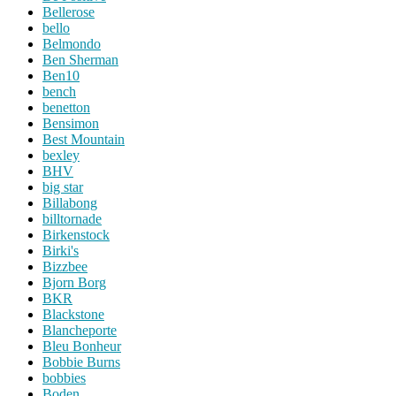
Bellerose
bello
Belmondo
Ben Sherman
Ben10
bench
benetton
Bensimon
Best Mountain
bexley
BHV
big star
Billabong
billtornade
Birkenstock
Birki's
Bizzbee
Bjorn Borg
BKR
Blackstone
Blancheporte
Bleu Bonheur
Bobbie Burns
bobbies
Boden