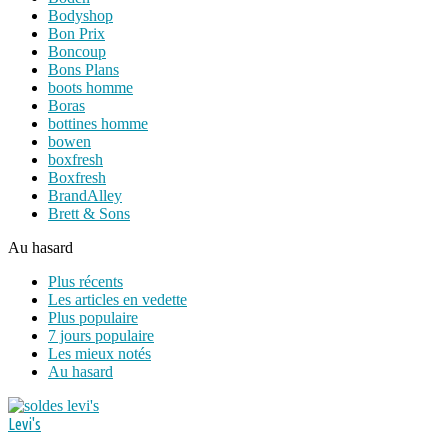
Bodyshop
Bon Prix
Boncoup
Bons Plans
boots homme
Boras
bottines homme
bowen
boxfresh
Boxfresh
BrandAlley
Brett & Sons
Au hasard
Plus récents
Les articles en vedette
Plus populaire
7 jours populaire
Les mieux notés
Au hasard
Levi's