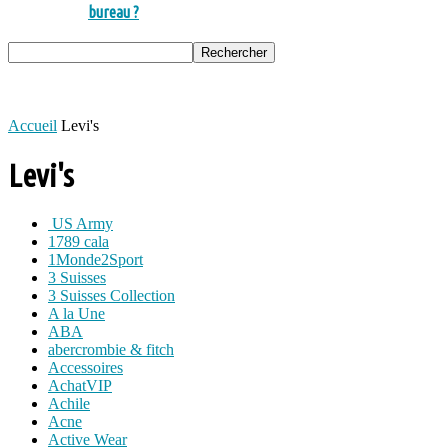
bureau ?
Accueil
Levi's
Levi's
US Army
1789 cala
1Monde2Sport
3 Suisses
3 Suisses Collection
A la Une
ABA
abercrombie & fitch
Accessoires
AchatVIP
Achile
Acne
Active Wear