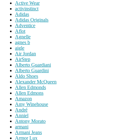
Active Wear
activinstinct
Adidas
Adidas Originals
Adventice
Aflot
Agnelle
agnes b
aigle
Air Jordan
AirStep
Alberto Guardiani
Alberto Guardini
Aldo Shoes
Alexander McQueen
Allen Edmonds
Allen Edmons
Amazon
Amy Winehouse
André
Anniel
Antony Morato
armani
Armani Jeans
Armor Lux