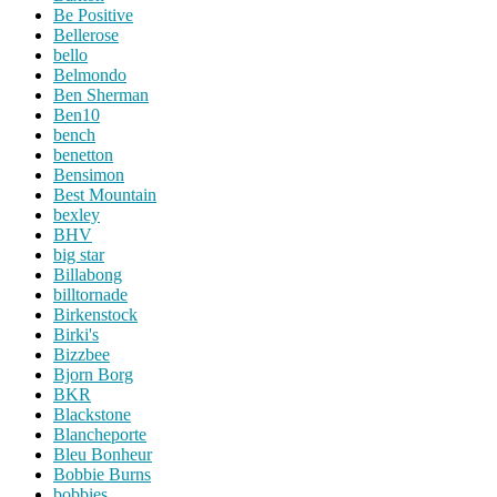
Be Positive
Bellerose
bello
Belmondo
Ben Sherman
Ben10
bench
benetton
Bensimon
Best Mountain
bexley
BHV
big star
Billabong
billtornade
Birkenstock
Birki's
Bizzbee
Bjorn Borg
BKR
Blackstone
Blancheporte
Bleu Bonheur
Bobbie Burns
bobbies