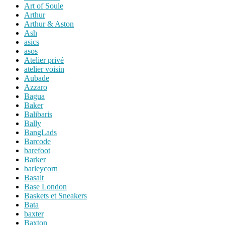
Art of Soule
Arthur
Arthur & Aston
Ash
asics
asos
Atelier privé
atelier voisin
Aubade
Azzaro
Bagua
Baker
Balibaris
Bally
BangLads
Barcode
barefoot
Barker
barleycorn
Basalt
Base London
Baskets et Sneakers
Bata
baxter
Baxton