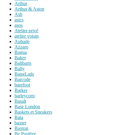
Arthur
Arthur & Aston
Ash
asics
asos
Atelier privé
atelier voisin
Aubade
Azzaro
Bagua
Baker
Balibaris
Bally
BangLads
Barcode
barefoot
Barker
barleycorn
Basalt
Base London
Baskets et Sneakers
Bata
baxter
Baxton
Be Positive