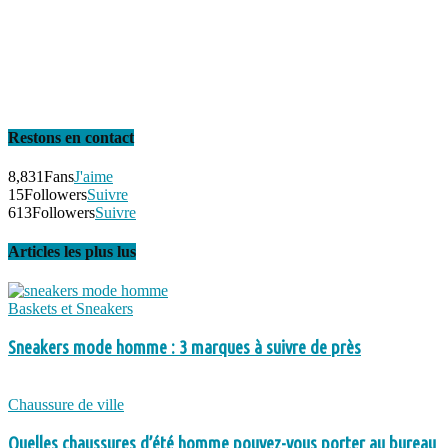
Restons en contact
8,831
Fans
J'aime
15
Followers
Suivre
613
Followers
Suivre
Articles les plus lus
Baskets et Sneakers
Sneakers mode homme : 3 marques à suivre de près
Chaussure de ville
Quelles chaussures d’été homme pouvez-vous porter au bureau