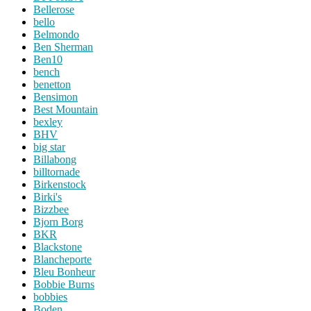
Bellerose
bello
Belmondo
Ben Sherman
Ben10
bench
benetton
Bensimon
Best Mountain
bexley
BHV
big star
Billabong
billtornade
Birkenstock
Birki's
Bizzbee
Bjorn Borg
BKR
Blackstone
Blancheporte
Bleu Bonheur
Bobbie Burns
bobbies
Boden