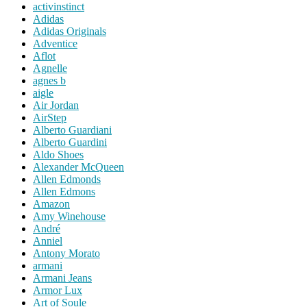
activinstinct
Adidas
Adidas Originals
Adventice
Aflot
Agnelle
agnes b
aigle
Air Jordan
AirStep
Alberto Guardiani
Alberto Guardini
Aldo Shoes
Alexander McQueen
Allen Edmonds
Allen Edmons
Amazon
Amy Winehouse
André
Anniel
Antony Morato
armani
Armani Jeans
Armor Lux
Art of Soule