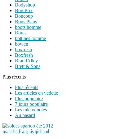
Bodyshop
Bon Prix
Boncoup
Bons Plans
boots homme
Boras
bottines homme
bowen
boxfresh
Boxfresh
BrandAlley
Brett & Sons
Plus récents
Plus récents
Les articles en vedette
Plus populaire
7 jours populaire
Les mieux notés
Au hasard
marithé françois girbaud