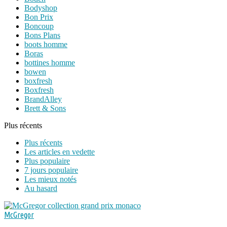
Bodyshop
Bon Prix
Boncoup
Bons Plans
boots homme
Boras
bottines homme
bowen
boxfresh
Boxfresh
BrandAlley
Brett & Sons
Plus récents
Plus récents
Les articles en vedette
Plus populaire
7 jours populaire
Les mieux notés
Au hasard
McGregor