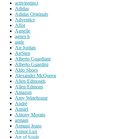
activinstinct
Adidas
Adidas Originals
Adventice
Aflot
Agnelle
agnes b
aigle
Air Jordan
AirStep
Alberto Guardiani
Alberto Guardini
Aldo Shoes
Alexander McQueen
Allen Edmonds
Allen Edmons
Amazon
Amy Winehouse
André
Anniel
Antony Morato
armani
Armani Jeans
Armor Lux
Art of Soule