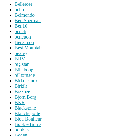
Bellerose
bello
Belmondo
Ben Sherman
Ben10
bench
benetton
Bensimon
Best Mountain
bexley
BHV
big star
Billabong
billtornade
Birkenstock
Birki's
Bizzbee
Bjorn Borg
BKR
Blackstone
Blancheporte
Bleu Bonheur
Bobbie Burns
bobbies
Boden