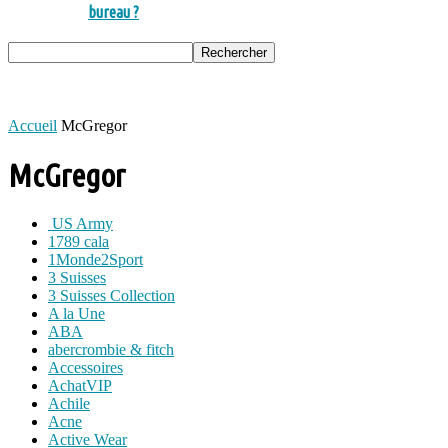
bureau ?
Accueil
McGregor
McGregor
US Army
1789 cala
1Monde2Sport
3 Suisses
3 Suisses Collection
A la Une
ABA
abercrombie & fitch
Accessoires
AchatVIP
Achile
Acne
Active Wear