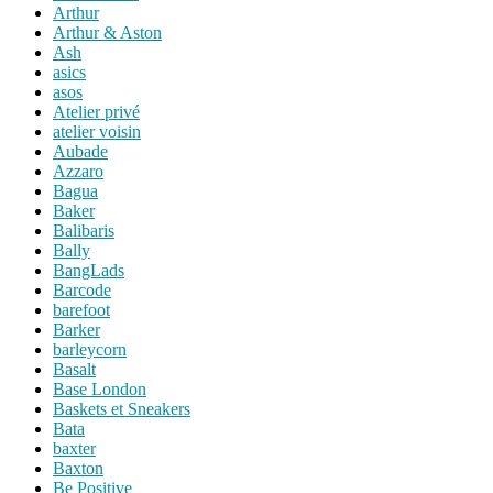
Arthur
Arthur & Aston
Ash
asics
asos
Atelier privé
atelier voisin
Aubade
Azzaro
Bagua
Baker
Balibaris
Bally
BangLads
Barcode
barefoot
Barker
barleycorn
Basalt
Base London
Baskets et Sneakers
Bata
baxter
Baxton
Be Positive