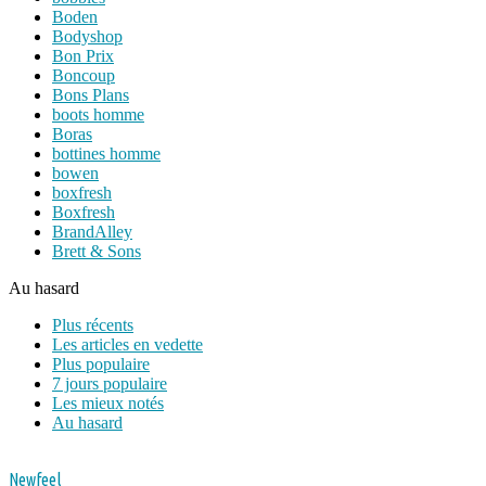
Boden
Bodyshop
Bon Prix
Boncoup
Bons Plans
boots homme
Boras
bottines homme
bowen
boxfresh
Boxfresh
BrandAlley
Brett & Sons
Au hasard
Plus récents
Les articles en vedette
Plus populaire
7 jours populaire
Les mieux notés
Au hasard
Newfeel