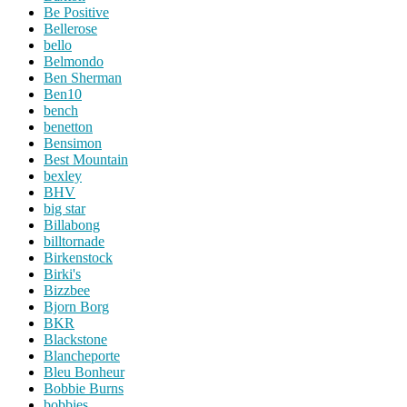
Be Positive
Bellerose
bello
Belmondo
Ben Sherman
Ben10
bench
benetton
Bensimon
Best Mountain
bexley
BHV
big star
Billabong
billtornade
Birkenstock
Birki's
Bizzbee
Bjorn Borg
BKR
Blackstone
Blancheporte
Bleu Bonheur
Bobbie Burns
bobbies