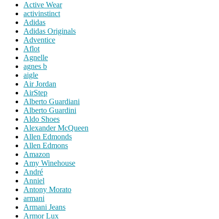
Active Wear
activinstinct
Adidas
Adidas Originals
Adventice
Aflot
Agnelle
agnes b
aigle
Air Jordan
AirStep
Alberto Guardiani
Alberto Guardini
Aldo Shoes
Alexander McQueen
Allen Edmonds
Allen Edmons
Amazon
Amy Winehouse
André
Anniel
Antony Morato
armani
Armani Jeans
Armor Lux