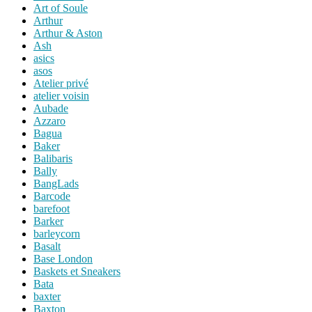
Art of Soule
Arthur
Arthur & Aston
Ash
asics
asos
Atelier privé
atelier voisin
Aubade
Azzaro
Bagua
Baker
Balibaris
Bally
BangLads
Barcode
barefoot
Barker
barleycorn
Basalt
Base London
Baskets et Sneakers
Bata
baxter
Baxton