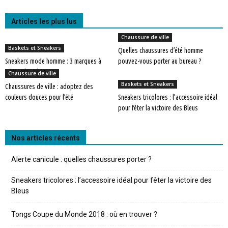
Articles les plus lus
Chaussure de ville
Baskets et Sneakers
Quelles chaussures d’été homme
Sneakers mode homme : 3 marques à
pouvez-vous porter au bureau ?
suivre de près
Chaussure de ville
Baskets et Sneakers
Chaussures de ville : adoptez des
couleurs douces pour l’été
Sneakers tricolores : l’accessoire idéal
pour fêter la victoire des Bleus
Nos articles récents
Alerte canicule : quelles chaussures porter ?
Sneakers tricolores : l’accessoire idéal pour fêter la victoire des
Bleus
Tongs Coupe du Monde 2018 : où en trouver ?