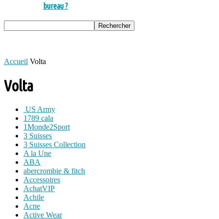
bureau ?
Accueil
Volta
Volta
US Army
1789 cala
1Monde2Sport
3 Suisses
3 Suisses Collection
A la Une
ABA
abercrombie & fitch
Accessoires
AchatVIP
Achile
Acne
Active Wear