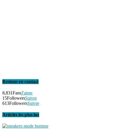
Restons en contact
8,831
Fans
J'aime
15
Followers
Suivre
613
Followers
Suivre
Articles les plus lus