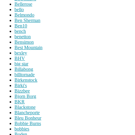
Bellerose
bello
Belmondo
Ben Sherman
Ben10
bench
benetton
Bensimon
Best Mountain
bexley
BHV
big star
Billabong
billtornade
Birkenstock
Birki's
Bizzbee
Bjorn Borg
BKR
Blackstone
Blancheporte
Bleu Bonheur
Bobbie Burns
bobbies
Boden