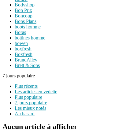
Bodyshop
Bon Prix
Boncoup
Bons Plans
boots homme
Boras
bottines homme
bowen
boxfresh
Boxfresh
BrandAlley
Brett & Sons
7 jours populaire
Plus récents
Les articles en vedette
Plus populaire
7 jours populaire
Les mieux notés
Au hasard
Aucun article à afficher