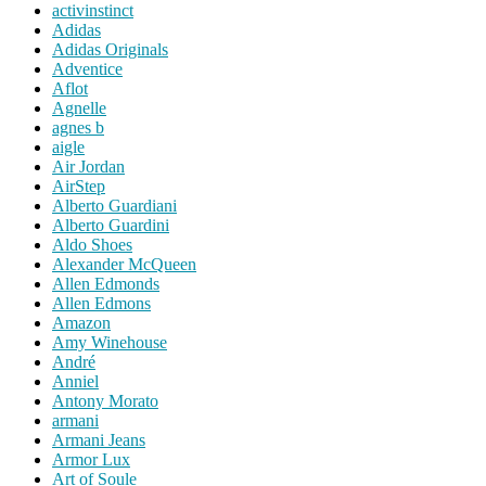
activinstinct
Adidas
Adidas Originals
Adventice
Aflot
Agnelle
agnes b
aigle
Air Jordan
AirStep
Alberto Guardiani
Alberto Guardini
Aldo Shoes
Alexander McQueen
Allen Edmonds
Allen Edmons
Amazon
Amy Winehouse
André
Anniel
Antony Morato
armani
Armani Jeans
Armor Lux
Art of Soule