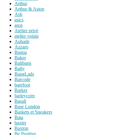
Arthur
Arthur & Aston
Ash
asics
asos
Atelier privé
atelier voisin
Aubade
Azzaro
Bagua
Baker
Balibaris
Bally
BangLads
Barcode
barefoot
Barker
barleycorn
Basalt
Base London
Baskets et Sneakers
Bata
baxter
Baxton
Be Positive