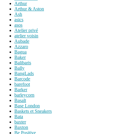
Arthur
Arthur & Aston
Ash
asics
asos
Atelier privé
atelier voisin
Aubade
Azzaro
Bagua
Baker
Balibaris
Bally
BangLads
Barcode
barefoot
Barker
barleycorn
Basalt
Base London
Baskets et Sneakers
Bata
baxter
Baxton
Be Positive