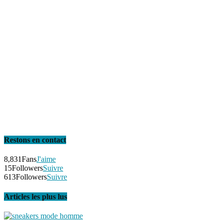
Restons en contact
8,831
Fans
J'aime
15
Followers
Suivre
613
Followers
Suivre
Articles les plus lus