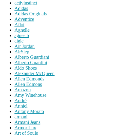
activinstinct
Adidas
Adidas Originals
Adventice
Aflot
Agnelle
agnes b
aigle
Air Jordan
AirStep
Alberto Guardiani
Alberto Guardini
Aldo Shoes
Alexander McQueen
Allen Edmonds
Allen Edmons
Amazon
Amy Winehouse
André
Anniel
Antony Morato
armani
Armani Jeans
Armor Lux
Art of Soule