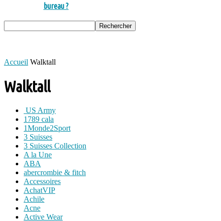
bureau ?
Accueil
Walktall
Walktall
US Army
1789 cala
1Monde2Sport
3 Suisses
3 Suisses Collection
A la Une
ABA
abercrombie & fitch
Accessoires
AchatVIP
Achile
Acne
Active Wear