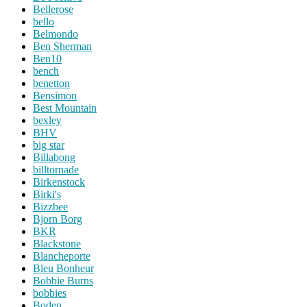
Bellerose
bello
Belmondo
Ben Sherman
Ben10
bench
benetton
Bensimon
Best Mountain
bexley
BHV
big star
Billabong
billtornade
Birkenstock
Birki's
Bizzbee
Bjorn Borg
BKR
Blackstone
Blancheporte
Bleu Bonheur
Bobbie Burns
bobbies
Boden