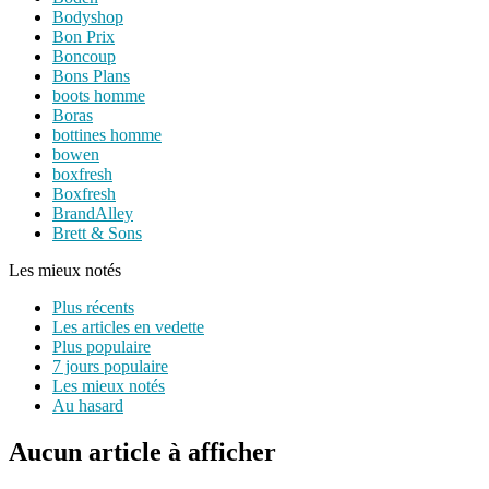
Bodyshop
Bon Prix
Boncoup
Bons Plans
boots homme
Boras
bottines homme
bowen
boxfresh
Boxfresh
BrandAlley
Brett & Sons
Les mieux notés
Plus récents
Les articles en vedette
Plus populaire
7 jours populaire
Les mieux notés
Au hasard
Aucun article à afficher