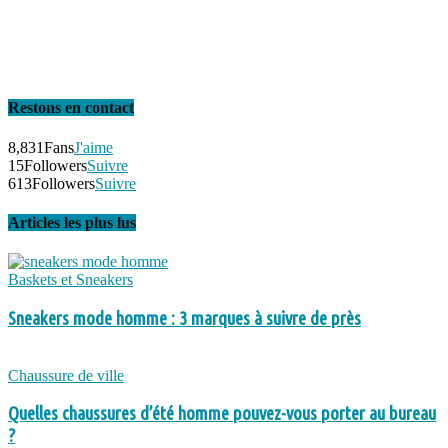
Restons en contact
8,831
Fans
J'aime
15
Followers
Suivre
613
Followers
Suivre
Articles les plus lus
Baskets et Sneakers
Sneakers mode homme : 3 marques à suivre de près
Chaussure de ville
Quelles chaussures d’été homme pouvez-vous porter au bureau
?