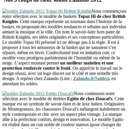
Nous commençons
notre sélection avec le modèle de baskets
Topaz Hi de chez British
Knights
. Cette marque représente un tournant dans l’histoire de la
basket, en proposant des modèles tendances et urbains aux individus
aimant la musique et la ville. On note le savoir-faire hors paire de
British Knights, ses idées originales et ses conceptions particulières.
Le modèle Topaz Hi présenté ici ne déroge pas à la règle. Il est à
proposer à tous les amoureux de la basket qui ne sauraient s’en
séparer, même en hiver. Confectionné tout en imitation cuir, ce
modèle vous protégera parfaitement de l’humidité ou même de la
neige. L’aspect montant permet
un meilleur maintien et une
protection renforcée contre le froid
. On apprécie le travail sur le
design réussi, avec un logo discret sur le côté et une semelle très
design. A repérer chez Zalando (Lien :
Zalando.fr/Soldes
), en
attendant les soldes.
Nous continuons notre
sélection avec le modèle de derbies
Egitto de chez Doucal’s
. Cette
marque est un symbole de savoir-faire et de luxe italien. Originaires
de Montegranaro, les chaussures Doucal’s mélangent habilement un
style contemporain et chic avec un aspect plus vintage. La marque
allie à la perfection confort, design et innovation. Le modèle Egitto
est réalisé dans un cuir noble de couleur marron (pour changer du