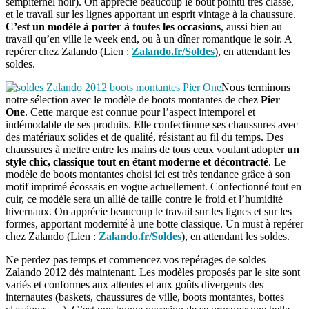
sempiternel noir). On apprécie beaucoup le bout pointu très classe,
et le travail sur les lignes apportant un esprit vintage à la chaussure.
C’est un modèle à porter à toutes les occasions
, aussi bien au
travail qu’en ville le week end, ou à un dîner romantique le soir. A
repérer chez Zalando (Lien :
Zalando.fr/Soldes
), en attendant les
soldes.
Nous terminons
notre sélection avec le modèle de boots montantes de chez
Pier
One
. Cette marque est connue pour l’aspect intemporel et
indémodable de ses produits. Elle confectionne ses chaussures avec
des matériaux solides et de qualité, résistant au fil du temps. Des
chaussures à mettre entre les mains de tous ceux voulant adopter
un
style chic, classique tout en étant moderne et décontracté
. Le
modèle de boots montantes choisi ici est très tendance grâce à son
motif imprimé écossais en vogue actuellement. Confectionné tout en
cuir, ce modèle sera un allié de taille contre le froid et l’humidité
hivernaux. On apprécie beaucoup le travail sur les lignes et sur les
formes, apportant modernité à une botte classique. Un must à repérer
chez Zalando (Lien :
Zalando.fr/Soldes
), en attendant les soldes.
Ne perdez pas temps et commencez vos repérages de soldes
Zalando 2012 dès maintenant. Les modèles proposés par le site sont
variés et conformes aux attentes et aux goûts divergents des
internautes (baskets, chaussures de ville, boots montantes, bottes