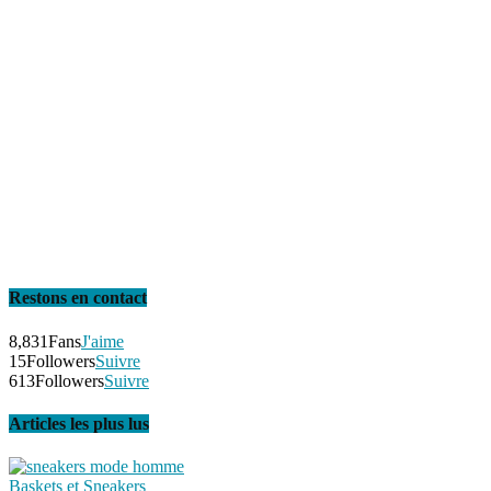
Restons en contact
8,831
Fans
J'aime
15
Followers
Suivre
613
Followers
Suivre
Articles les plus lus
Baskets et Sneakers