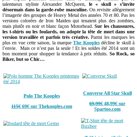
talentueux styliste Alexander McQueen,
le « skull » s’invite
désormais dans la garde-robe masculine.
On revisite allègrement
l’imagerie des groupes de Heavy Metal des années 70 et 80. Pas les
versions colorées de Iron Maiden qui tenaient plus des zombies,
mais plutôt en noir et blanc façon Motorhead.
Sur les chaussures,
les t-shirts ou les foulards, on adopte la tête de mort dans une
version travaillée et parfois très créative.
Parmi les marques les
plus en vue cette saison, la marque
The Kooples
décline le skull à
l’envie. Mais ce n’est pas la seule ! Et les soldes été 2014 sont un
bon moment pour shopper la tendance à prix réduits.
So Rock, so
Biker, but so Chic…
Converse All Star Skull
Polo The Kooples
69,99€
48,99€ sur
115€
69€ sur Thekooples.com
Spartoo.com