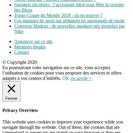
Sneakers tricolores : l’accessoire idéal pour fêter la victoire
des Bleus
Tongs Coupe du Monde 2018 : où en trouver ?
Ces marques de sport qui séduisent les passionnés de mode
Converse Modern : de nouvelles sneakers très inspirées par
Nike
Annoncer sur ce site
Mentions légales
Contact
© Copyright 2020
En poursuivant votre navigation sur ce site, vous acceptez
l’utilisation de cookies pour vous proposer des services et offres
adaptés à vos centres d’intérêts.
OK
en savoir +
Fermer
Privacy Overview
This website uses cookies to improve your experience while you
navigate through the website. Out of these, the cookies that are
categorized as necessary are stored on your browser as they are