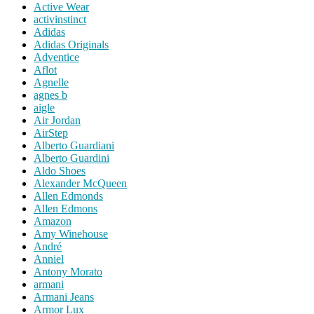
Active Wear
activinstinct
Adidas
Adidas Originals
Adventice
Aflot
Agnelle
agnes b
aigle
Air Jordan
AirStep
Alberto Guardiani
Alberto Guardini
Aldo Shoes
Alexander McQueen
Allen Edmonds
Allen Edmons
Amazon
Amy Winehouse
André
Anniel
Antony Morato
armani
Armani Jeans
Armor Lux