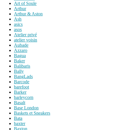
Art of Soule
Arthur
Arthur & Aston
Ash
asics
asos
Atelier privé
atelier voisin
Aubade
Azzaro
Bagua
Baker
Balibaris
Bally
BangLads
Barcode
barefoot
Barker
barleycorn
Basalt
Base London
Baskets et Sneakers
Bata
baxter
Baxton