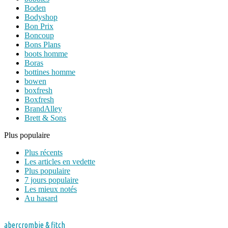
Boden
Bodyshop
Bon Prix
Boncoup
Bons Plans
boots homme
Boras
bottines homme
bowen
boxfresh
Boxfresh
BrandAlley
Brett & Sons
Plus populaire
Plus récents
Les articles en vedette
Plus populaire
7 jours populaire
Les mieux notés
Au hasard
abercrombie & fitch