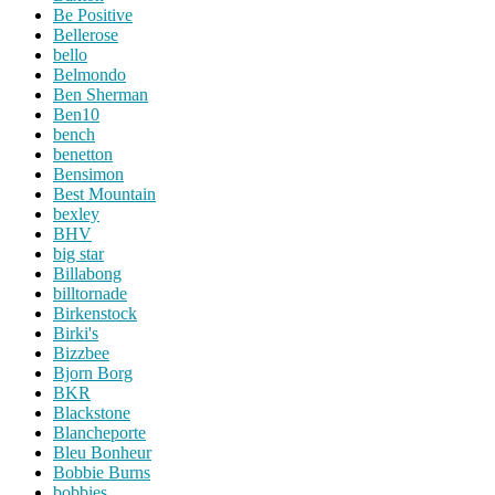
Be Positive
Bellerose
bello
Belmondo
Ben Sherman
Ben10
bench
benetton
Bensimon
Best Mountain
bexley
BHV
big star
Billabong
billtornade
Birkenstock
Birki's
Bizzbee
Bjorn Borg
BKR
Blackstone
Blancheporte
Bleu Bonheur
Bobbie Burns
bobbies