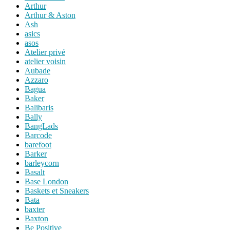
Arthur
Arthur & Aston
Ash
asics
asos
Atelier privé
atelier voisin
Aubade
Azzaro
Bagua
Baker
Balibaris
Bally
BangLads
Barcode
barefoot
Barker
barleycorn
Basalt
Base London
Baskets et Sneakers
Bata
baxter
Baxton
Be Positive