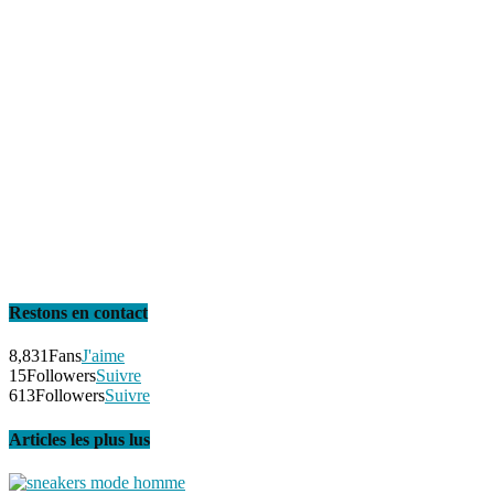
Restons en contact
8,831
Fans
J'aime
15
Followers
Suivre
613
Followers
Suivre
Articles les plus lus