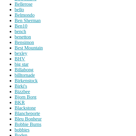
Bellerose
bello
Belmondo
Ben Sherman
Ben10
bench
benetton
Bensimon
Best Mountain
bexley
BHV
big star
Billabong
billtornade
Birkenstock
Birki's
Bizzbee
Bjorn Borg
BKR
Blackstone
Blancheporte
Bleu Bonheur
Bobbie Burns
bobbies
Boden