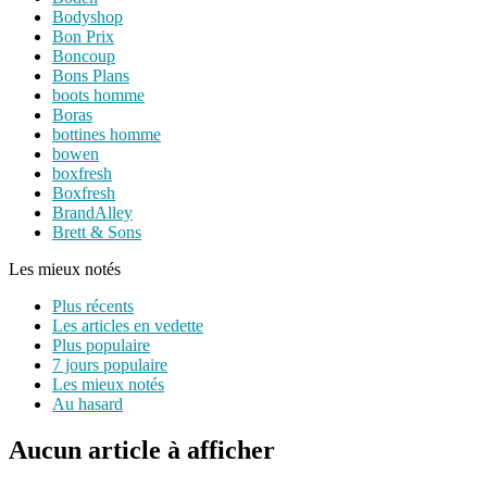
Bodyshop
Bon Prix
Boncoup
Bons Plans
boots homme
Boras
bottines homme
bowen
boxfresh
Boxfresh
BrandAlley
Brett & Sons
Les mieux notés
Plus récents
Les articles en vedette
Plus populaire
7 jours populaire
Les mieux notés
Au hasard
Aucun article à afficher