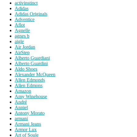
activinstinct
Adidas
Adidas Originals
Adventice
Aflot
Agnelle
agnes b
aigle
Air Jordan
AirStep
Alberto Guardiani
Alberto Guardini
Aldo Shoes
Alexander McQueen
Allen Edmonds
Allen Edmons
Amazon
Amy Winehouse
André
Anniel
Antony Morato
armani
Armani Jeans
Armor Lux
Art of Soule