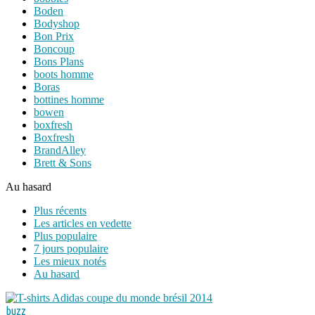
Boden
Bodyshop
Bon Prix
Boncoup
Bons Plans
boots homme
Boras
bottines homme
bowen
boxfresh
Boxfresh
BrandAlley
Brett & Sons
Au hasard
Plus récents
Les articles en vedette
Plus populaire
7 jours populaire
Les mieux notés
Au hasard
buzz