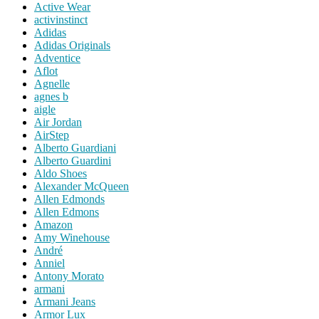
Active Wear
activinstinct
Adidas
Adidas Originals
Adventice
Aflot
Agnelle
agnes b
aigle
Air Jordan
AirStep
Alberto Guardiani
Alberto Guardini
Aldo Shoes
Alexander McQueen
Allen Edmonds
Allen Edmons
Amazon
Amy Winehouse
André
Anniel
Antony Morato
armani
Armani Jeans
Armor Lux