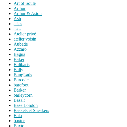
Art of Soule
Arthur
Arthur & Aston
Ash
asics
asos
Atelier privé
atelier voisin
Aubade
Azzaro
Bagua
Baker
Balibaris
Bally
BangLads
Barcode
barefoot
Barker
barleycorn
Basalt
Base London
Baskets et Sneakers
Bata
baxter
Baxton