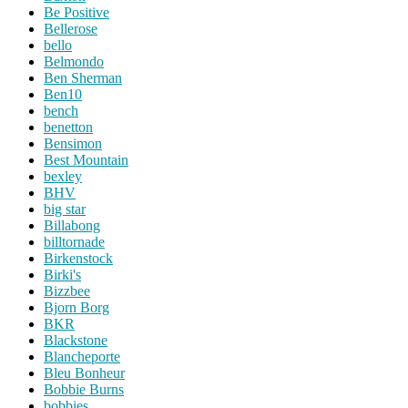
Be Positive
Bellerose
bello
Belmondo
Ben Sherman
Ben10
bench
benetton
Bensimon
Best Mountain
bexley
BHV
big star
Billabong
billtornade
Birkenstock
Birki's
Bizzbee
Bjorn Borg
BKR
Blackstone
Blancheporte
Bleu Bonheur
Bobbie Burns
bobbies