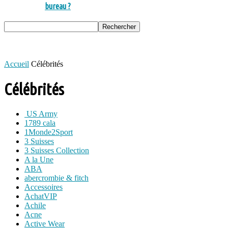
bureau ?
Accueil
Célébrités
Célébrités
US Army
1789 cala
1Monde2Sport
3 Suisses
3 Suisses Collection
A la Une
ABA
abercrombie & fitch
Accessoires
AchatVIP
Achile
Acne
Active Wear