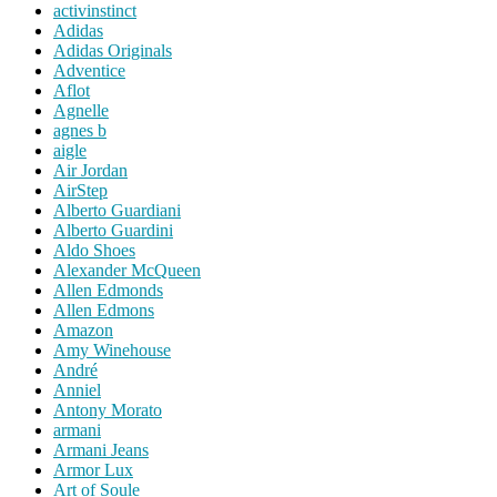
activinstinct
Adidas
Adidas Originals
Adventice
Aflot
Agnelle
agnes b
aigle
Air Jordan
AirStep
Alberto Guardiani
Alberto Guardini
Aldo Shoes
Alexander McQueen
Allen Edmonds
Allen Edmons
Amazon
Amy Winehouse
André
Anniel
Antony Morato
armani
Armani Jeans
Armor Lux
Art of Soule