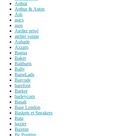
Arthur
Arthur & Aston
Ash
asics
asos
Atelier privé
atelier voisin
Aubade
Azzaro
Bagua
Baker
Balibaris
Bally
BangLads
Barcode
barefoot
Barker
barleycorn
Basalt
Base London
Baskets et Sneakers
Bata
baxter
Baxton
Be Positive