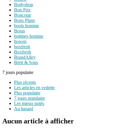
Bodyshop
Bon Prix
Boncoup
Bons Plans
boots homme
Boras
bottines homme
bowen
boxfresh
Boxfresh
BrandAlley
Brett & Sons
7 jours populaire
Plus récents
Les articles en vedette
Plus populaire
7 jours populaire
Les mieux notés
Au hasard
Aucun article à afficher