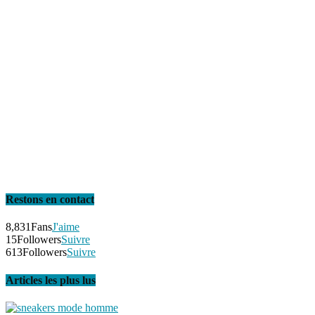
Restons en contact
8,831
Fans
J'aime
15
Followers
Suivre
613
Followers
Suivre
Articles les plus lus