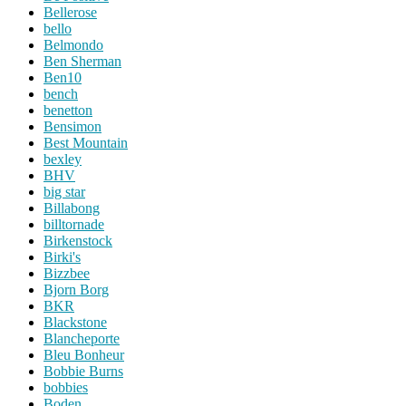
Bellerose
bello
Belmondo
Ben Sherman
Ben10
bench
benetton
Bensimon
Best Mountain
bexley
BHV
big star
Billabong
billtornade
Birkenstock
Birki's
Bizzbee
Bjorn Borg
BKR
Blackstone
Blancheporte
Bleu Bonheur
Bobbie Burns
bobbies
Boden