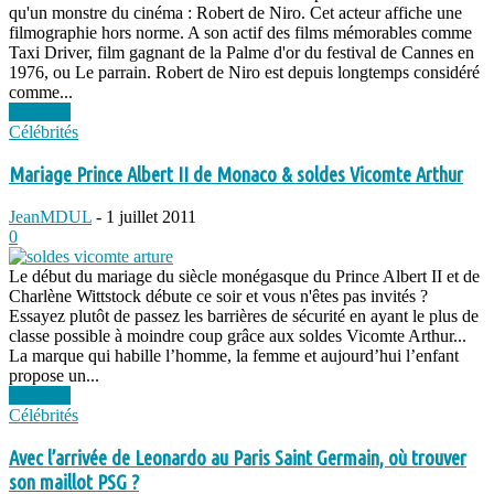
qu'un monstre du cinéma : Robert de Niro. Cet acteur affiche une
filmographie hors norme. A son actif des films mémorables comme
Taxi Driver, film gagnant de la Palme d'or du festival de Cannes en
1976, ou Le parrain. Robert de Niro est depuis longtemps considéré
comme...
Lire plus
Célébrités
Mariage Prince Albert II de Monaco & soldes Vicomte Arthur
JeanMDUL
-
1 juillet 2011
0
Le début du mariage du siècle monégasque du Prince Albert II et de
Charlène Wittstock débute ce soir et vous n'êtes pas invités ?
Essayez plutôt de passez les barrières de sécurité en ayant le plus de
classe possible à moindre coup grâce aux soldes Vicomte Arthur...
La marque qui habille l’homme, la femme et aujourd’hui l’enfant
propose un...
Lire plus
Célébrités
Avec l’arrivée de Leonardo au Paris Saint Germain, où trouver
son maillot PSG ?