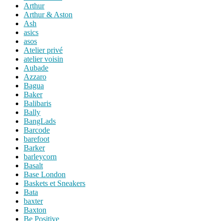
Arthur
Arthur & Aston
Ash
asics
asos
Atelier privé
atelier voisin
Aubade
Azzaro
Bagua
Baker
Balibaris
Bally
BangLads
Barcode
barefoot
Barker
barleycorn
Basalt
Base London
Baskets et Sneakers
Bata
baxter
Baxton
Be Positive