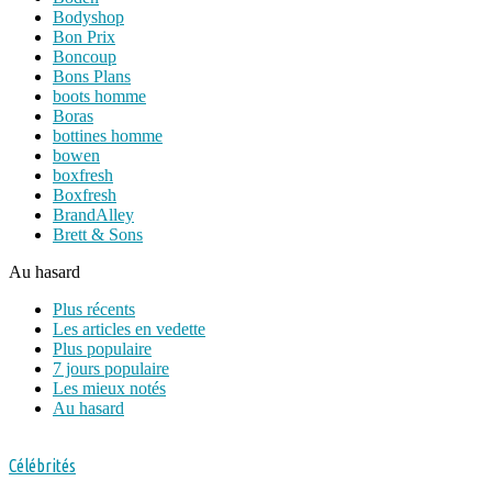
Bodyshop
Bon Prix
Boncoup
Bons Plans
boots homme
Boras
bottines homme
bowen
boxfresh
Boxfresh
BrandAlley
Brett & Sons
Au hasard
Plus récents
Les articles en vedette
Plus populaire
7 jours populaire
Les mieux notés
Au hasard
Célébrités