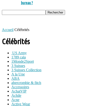
bureau ?
Accueil
Célébrités
Célébrités
US Army
1789 cala
1Monde2Sport
3 Suisses
3 Suisses Collection
A la Une
ABA
abercrombie & fitch
Accessoires
AchatVIP
Achile
Acne
Active Wear