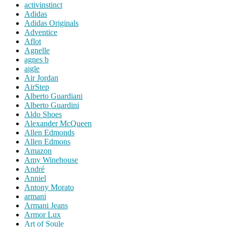
activinstinct
Adidas
Adidas Originals
Adventice
Aflot
Agnelle
agnes b
aigle
Air Jordan
AirStep
Alberto Guardiani
Alberto Guardini
Aldo Shoes
Alexander McQueen
Allen Edmonds
Allen Edmons
Amazon
Amy Winehouse
André
Anniel
Antony Morato
armani
Armani Jeans
Armor Lux
Art of Soule