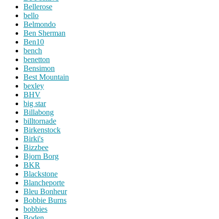
Bellerose
bello
Belmondo
Ben Sherman
Ben10
bench
benetton
Bensimon
Best Mountain
bexley
BHV
big star
Billabong
billtornade
Birkenstock
Birki's
Bizzbee
Bjorn Borg
BKR
Blackstone
Blancheporte
Bleu Bonheur
Bobbie Burns
bobbies
Boden