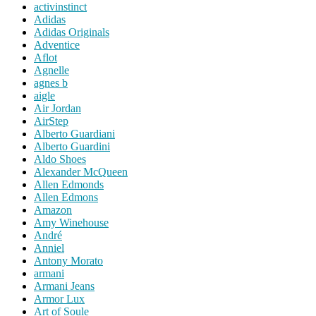
activinstinct
Adidas
Adidas Originals
Adventice
Aflot
Agnelle
agnes b
aigle
Air Jordan
AirStep
Alberto Guardiani
Alberto Guardini
Aldo Shoes
Alexander McQueen
Allen Edmonds
Allen Edmons
Amazon
Amy Winehouse
André
Anniel
Antony Morato
armani
Armani Jeans
Armor Lux
Art of Soule