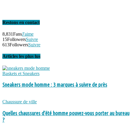
Restons en contact
8,831
Fans
J'aime
15
Followers
Suivre
613
Followers
Suivre
Articles les plus lus
Baskets et Sneakers
Sneakers mode homme : 3 marques à suivre de près
Chaussure de ville
Quelles chaussures d’été homme pouvez-vous porter au bureau
?