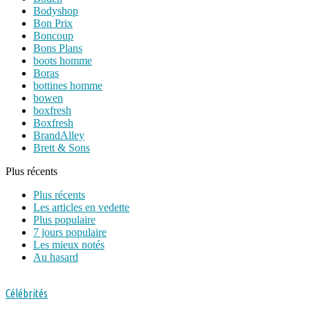
Bodyshop
Bon Prix
Boncoup
Bons Plans
boots homme
Boras
bottines homme
bowen
boxfresh
Boxfresh
BrandAlley
Brett & Sons
Plus récents
Plus récents
Les articles en vedette
Plus populaire
7 jours populaire
Les mieux notés
Au hasard
Célébrités