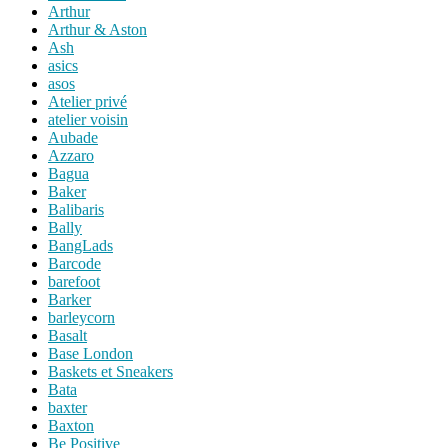
Arthur
Arthur & Aston
Ash
asics
asos
Atelier privé
atelier voisin
Aubade
Azzaro
Bagua
Baker
Balibaris
Bally
BangLads
Barcode
barefoot
Barker
barleycorn
Basalt
Base London
Baskets et Sneakers
Bata
baxter
Baxton
Be Positive