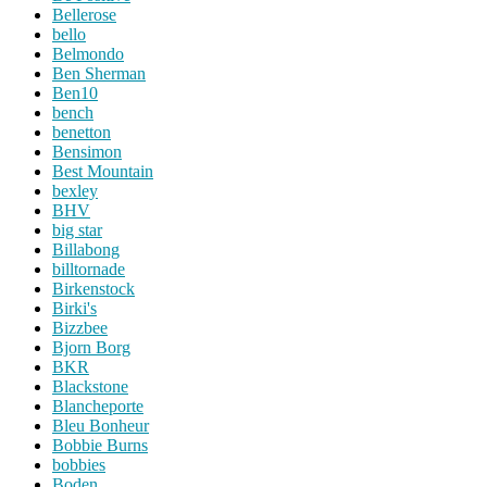
Bellerose
bello
Belmondo
Ben Sherman
Ben10
bench
benetton
Bensimon
Best Mountain
bexley
BHV
big star
Billabong
billtornade
Birkenstock
Birki's
Bizzbee
Bjorn Borg
BKR
Blackstone
Blancheporte
Bleu Bonheur
Bobbie Burns
bobbies
Boden