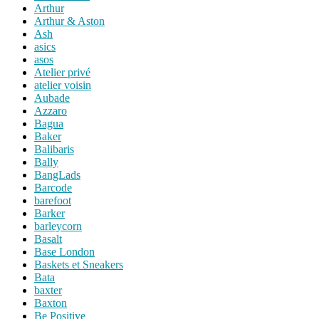
Arthur
Arthur & Aston
Ash
asics
asos
Atelier privé
atelier voisin
Aubade
Azzaro
Bagua
Baker
Balibaris
Bally
BangLads
Barcode
barefoot
Barker
barleycorn
Basalt
Base London
Baskets et Sneakers
Bata
baxter
Baxton
Be Positive