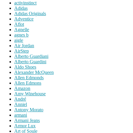
activinstinct
Adidas
Adidas Originals
Adventice
Aflot
Agnelle
agnes b
aigle
Air Jordan
AirStep
Alberto Guardiani
Alberto Guardini
Aldo Shoes
Alexander McQueen
Allen Edmonds
Allen Edmons
Amazon
Amy Winehouse
André
Anniel
Antony Morato
armani
Armani Jeans
Armor Lux
Art of Soule