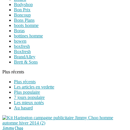
Bodyshop
Bon Prix
Boncoup
Bons Plans
boots homme
Boras
bottines homme
bowen
boxfresh
Boxfresh
BrandAlley
Brett & Sons
Plus récents
Plus récents
Les articles en vedette
Plus populaire
7 jours populaire
Les mieux notés
Au hasard
Jimmy Choo