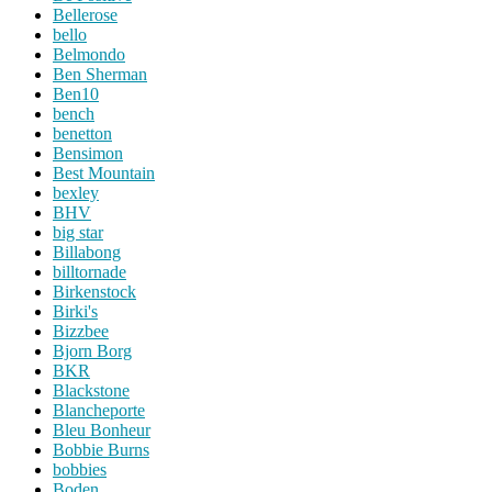
Bellerose
bello
Belmondo
Ben Sherman
Ben10
bench
benetton
Bensimon
Best Mountain
bexley
BHV
big star
Billabong
billtornade
Birkenstock
Birki's
Bizzbee
Bjorn Borg
BKR
Blackstone
Blancheporte
Bleu Bonheur
Bobbie Burns
bobbies
Boden