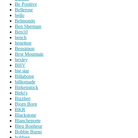
Be Positive
Bellerose
bello
Belmondo
Ben Sherman
Ben10
bench
benetton
Bensimon
Best Mountain
bexley
BHV
big star
Billabong
billtornade
Birkenstock
Birki's
Bizzbee
Bjorn Borg
BKR
Blackstone
Blancheporte
Bleu Bonheur
Bobbie Burns
bobbies