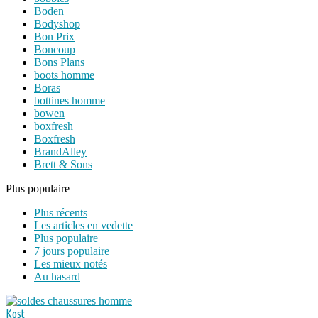
Boden
Bodyshop
Bon Prix
Boncoup
Bons Plans
boots homme
Boras
bottines homme
bowen
boxfresh
Boxfresh
BrandAlley
Brett & Sons
Plus populaire
Plus récents
Les articles en vedette
Plus populaire
7 jours populaire
Les mieux notés
Au hasard
Kost