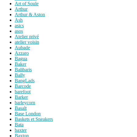
Art of Soule
Arthur
Arthur & Aston
Ash
asics
asos
Atelier privé
atelier voisin
Aubade
Azzaro
Bagua
Baker
Balibaris
Bally
BangLads
Barcode
barefoot
Barker
barleycorn
Basalt
Base London
Baskets et Sneakers
Bata
baxter
Baxton