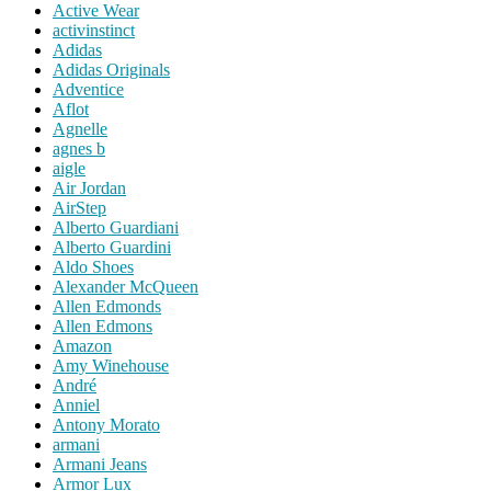
Active Wear
activinstinct
Adidas
Adidas Originals
Adventice
Aflot
Agnelle
agnes b
aigle
Air Jordan
AirStep
Alberto Guardiani
Alberto Guardini
Aldo Shoes
Alexander McQueen
Allen Edmonds
Allen Edmons
Amazon
Amy Winehouse
André
Anniel
Antony Morato
armani
Armani Jeans
Armor Lux