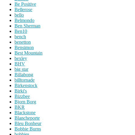
Be Positive
Bellerose
bello
Belmondo
Ben Sherman
Ben10
bench
benetton
Bensimon
Best Mountain
bexley
BHV
big star
Billabong
billtornade
Birkenstock
Birki's
Bizzbee
Bjorn Borg
BKR
Blackstone
Blancheporte
Bleu Bonheur
Bobbie Burns
bobbies