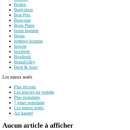
Boden
Bodyshop
Bon Prix
Boncoup
Bons Plans
boots homme
Boras
bottines homme
bowen
boxfresh
Boxfresh
BrandAlley
Brett & Sons
Les mieux notés
Plus récents
Les articles en vedette
Plus populaire
7 jours populaire
Les mieux notés
Au hasard
Aucun article à afficher