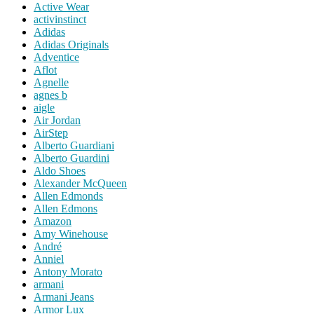
Active Wear
activinstinct
Adidas
Adidas Originals
Adventice
Aflot
Agnelle
agnes b
aigle
Air Jordan
AirStep
Alberto Guardiani
Alberto Guardini
Aldo Shoes
Alexander McQueen
Allen Edmonds
Allen Edmons
Amazon
Amy Winehouse
André
Anniel
Antony Morato
armani
Armani Jeans
Armor Lux