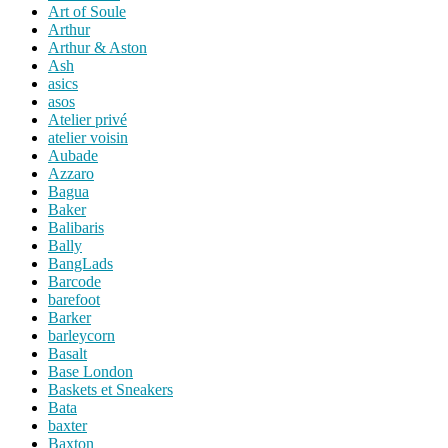
Art of Soule
Arthur
Arthur & Aston
Ash
asics
asos
Atelier privé
atelier voisin
Aubade
Azzaro
Bagua
Baker
Balibaris
Bally
BangLads
Barcode
barefoot
Barker
barleycorn
Basalt
Base London
Baskets et Sneakers
Bata
baxter
Baxton