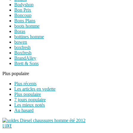
Bodyshop
Bon Prix
Boncoup
Bons Plans
boots homme
Boras
bottines homme
bowen
boxfresh
Boxfresh
BrandAlley
Brett & Sons
Plus populaire
Plus récents
Les articles en vedette
Plus populaire
7 jours populaire
Les mieux notés
Au hasard
LUXE