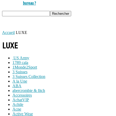
bureau ?
Accueil
LUXE
LUXE
US Army
1789 cala
1Monde2Sport
3 Suisses
3 Suisses Collection
A la Une
ABA
abercrombie & fitch
Accessoires
AchatVIP
Achile
Acne
Active Wear