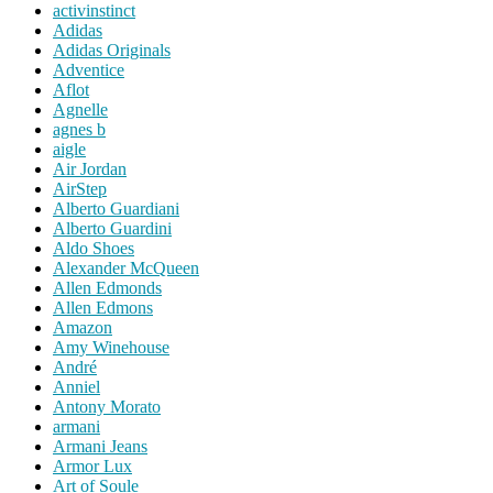
activinstinct
Adidas
Adidas Originals
Adventice
Aflot
Agnelle
agnes b
aigle
Air Jordan
AirStep
Alberto Guardiani
Alberto Guardini
Aldo Shoes
Alexander McQueen
Allen Edmonds
Allen Edmons
Amazon
Amy Winehouse
André
Anniel
Antony Morato
armani
Armani Jeans
Armor Lux
Art of Soule