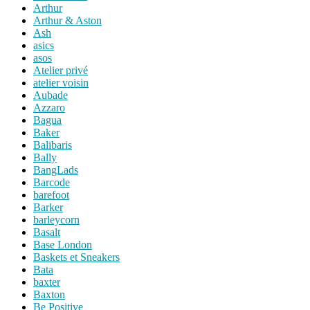
Arthur
Arthur & Aston
Ash
asics
asos
Atelier privé
atelier voisin
Aubade
Azzaro
Bagua
Baker
Balibaris
Bally
BangLads
Barcode
barefoot
Barker
barleycorn
Basalt
Base London
Baskets et Sneakers
Bata
baxter
Baxton
Be Positive