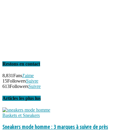
Restons en contact
8,831
Fans
J'aime
15
Followers
Suivre
613
Followers
Suivre
Articles les plus lus
Baskets et Sneakers
Sneakers mode homme : 3 marques à suivre de près