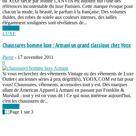
du XIXe siècle par Jeanne LANVIN est aujourd’hui l'une des
références incontestable du luxe Parisien. Cette marque évoque pour
chacun la mode, la beauté, le parfum à la française. Des volumes
fluides, des robes de soirée aux couleurs intenses, des tailles
élégamment soulignées sont révélateurs de...
Lire plus
LUXE
Chaussures homme luxe : Armani un grand classique chez Yoox
Pierre
-
17 novembre 2011
0
Si vous recherchez des vêtements Vintage ou des vêtements de Luxe
Outlet ( anciennes séries à prix dégriffés), YOOX.COM est fait pour
vous! Chaussures, vêtements, accessoires tout y est. Des marques
allant de American Apparel à Armani en passant pas Franklin &
Marshall : tout y est on vous dit ! Ce qui nous intéresse aujourd'hui,
c'est les chaussures de...
Lire plus
1
2
3
Page 1 sur 3