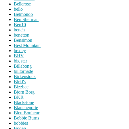
Bellerose
bello
Belmondo
Ben Sherman
Ben10
bench
benetton
Bensimon
Best Mountain
bexley
BHV
big star
Billabong
billtornade
Birkenstock
Birki's
Bizzbee
Bjorn Borg
BKR
Blackstone
Blancheporte
Bleu Bonheur
Bobbie Burns
bobbies
Boden