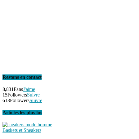
Restons en contact
8,831
Fans
J'aime
15
Followers
Suivre
613
Followers
Suivre
Articles les plus lus
Baskets et Sneakers