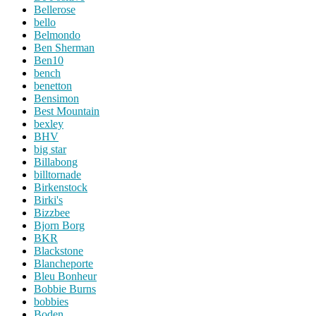
Bellerose
bello
Belmondo
Ben Sherman
Ben10
bench
benetton
Bensimon
Best Mountain
bexley
BHV
big star
Billabong
billtornade
Birkenstock
Birki's
Bizzbee
Bjorn Borg
BKR
Blackstone
Blancheporte
Bleu Bonheur
Bobbie Burns
bobbies
Boden