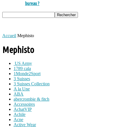
bureau ?
Accueil
Mephisto
Mephisto
US Army
1789 cala
1Monde2Sport
3 Suisses
3 Suisses Collection
A la Une
ABA
abercrombie & fitch
Accessoires
AchatVIP
Achile
Acne
Active Wear