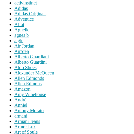
activinstinct
Adidas
Adidas Originals
Adventice
Aflot
Agnelle
agnes b
aigle
Air Jordan
AirStep
Alberto Guardiani
Alberto Guardini
Aldo Shoes
Alexander McQueen
Allen Edmonds
Allen Edmons
Amazon
Amy Winehouse
André
Anniel
Antony Morato
armani
Armani Jeans
Armor Lux
Art of Soule