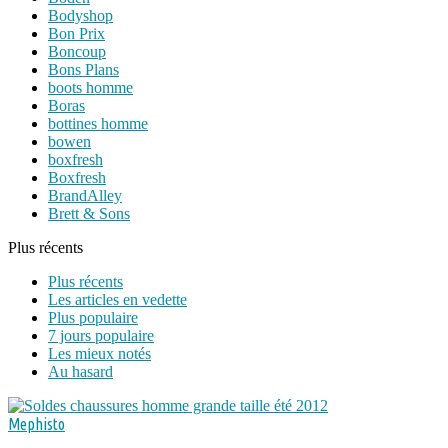
Bodyshop
Bon Prix
Boncoup
Bons Plans
boots homme
Boras
bottines homme
bowen
boxfresh
Boxfresh
BrandAlley
Brett & Sons
Plus récents
Plus récents
Les articles en vedette
Plus populaire
7 jours populaire
Les mieux notés
Au hasard
Mephisto