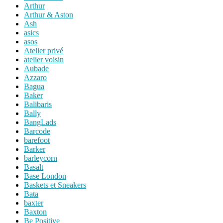
Arthur
Arthur & Aston
Ash
asics
asos
Atelier privé
atelier voisin
Aubade
Azzaro
Bagua
Baker
Balibaris
Bally
BangLads
Barcode
barefoot
Barker
barleycorn
Basalt
Base London
Baskets et Sneakers
Bata
baxter
Baxton
Be Positive