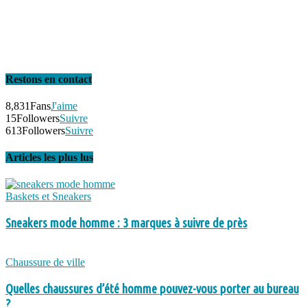
Restons en contact
8,831
Fans
J'aime
15
Followers
Suivre
613
Followers
Suivre
Articles les plus lus
Baskets et Sneakers
Sneakers mode homme : 3 marques à suivre de près
Chaussure de ville
Quelles chaussures d’été homme pouvez-vous porter au bureau
?