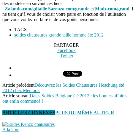
des modèles en suivant ces liens
:
Zalando.com/gdtaille
Sarenza.com/grande
et
Modz.com/grand
.
ne tient qu’à vous de choisir votre paire en fonction de l’utilisation
que vous voulez en faire et de vos goûts personnels.
TAGS
soldes chaussures grande taille homme été 2012
PARTAGER
Facebook
Twitter
Article précédent
Découvrez les Soldes Chaussures Heschung été
2012 chez Menlook
Article suivant
Dates Soldes Belgique été 2012 : les bonnes affaires
ont enfin commencé !
ARTICLES CONNEXES
PLUS DU MÊME AUTEUR
A la Une