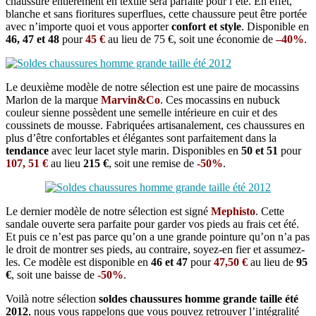
chaussure entièrement en textile sera parfaite pour l’été. En effet,
blanche et sans fioritures superflues, cette chaussure peut être portée
avec n’importe quoi et vous apporter
confort et style
. Disponible en
46, 47 et 48
pour
45 €
au lieu de 75 €, soit une économie de
–
40%
.
Le deuxième modèle de notre sélection est une paire de mocassins
Marlon de la marque
Marvin&Co
. Ces mocassins en nubuck
couleur sienne possèdent une semelle intérieure en cuir et des
coussinets de mousse. Fabriquées artisanalement, ces chaussures en
plus d’être confortables et élégantes sont parfaitement dans la
tendance
avec leur lacet style marin. Disponibles en
50 et 51
pour
107, 51 €
au lieu
215 €
, soit une remise de
-50%
.
Le dernier modèle de notre sélection est signé
Mephisto
. Cette
sandale ouverte sera parfaite pour garder vos pieds au frais cet été.
Et puis ce n’est pas parce qu’on a une grande pointure qu’on n’a pas
le droit de montrer ses pieds, au contraire, soyez-en fier et assumez-
les. Ce modèle est disponible en
46 et 47
pour
47,50 €
au lieu de
95
€
, soit une baisse de
-50%
.
Voilà notre sélection
soldes chaussures homme grande taille été
2012
, nous vous rappelons que vous pouvez retrouver l’intégralité