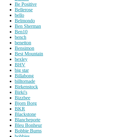
Be Positive
Bellerose
bello
Belmondo
Ben Sherman
Ben10
bench
benetton
Bensimon
Best Mountain
bexley
BHV
big star
Billabong
billtornade
Birkenstock
Birki's
Bizzbee
Bjorn Borg
BKR
Blackstone
Blancheporte
Bleu Bonheur
Bobbie Burns
bobbies