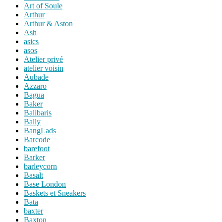
Art of Soule
Arthur
Arthur & Aston
Ash
asics
asos
Atelier privé
atelier voisin
Aubade
Azzaro
Bagua
Baker
Balibaris
Bally
BangLads
Barcode
barefoot
Barker
barleycorn
Basalt
Base London
Baskets et Sneakers
Bata
baxter
Baxton