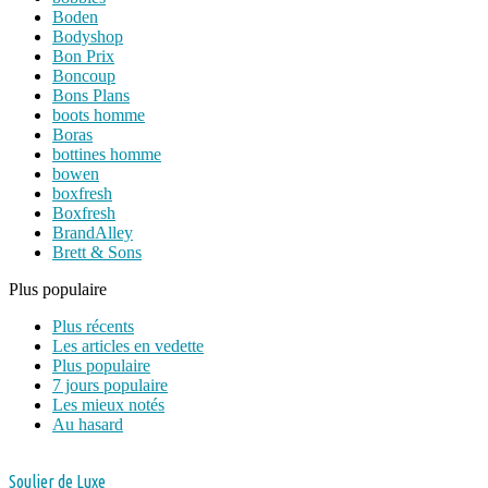
Boden
Bodyshop
Bon Prix
Boncoup
Bons Plans
boots homme
Boras
bottines homme
bowen
boxfresh
Boxfresh
BrandAlley
Brett & Sons
Plus populaire
Plus récents
Les articles en vedette
Plus populaire
7 jours populaire
Les mieux notés
Au hasard
Soulier de Luxe