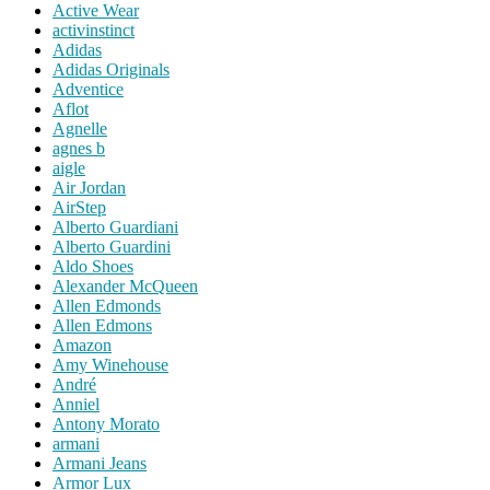
Active Wear
activinstinct
Adidas
Adidas Originals
Adventice
Aflot
Agnelle
agnes b
aigle
Air Jordan
AirStep
Alberto Guardiani
Alberto Guardini
Aldo Shoes
Alexander McQueen
Allen Edmonds
Allen Edmons
Amazon
Amy Winehouse
André
Anniel
Antony Morato
armani
Armani Jeans
Armor Lux