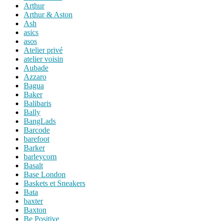
Arthur
Arthur & Aston
Ash
asics
asos
Atelier privé
atelier voisin
Aubade
Azzaro
Bagua
Baker
Balibaris
Bally
BangLads
Barcode
barefoot
Barker
barleycorn
Basalt
Base London
Baskets et Sneakers
Bata
baxter
Baxton
Be Positive