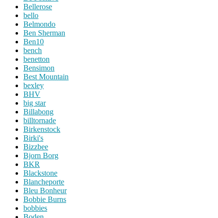
Bellerose
bello
Belmondo
Ben Sherman
Ben10
bench
benetton
Bensimon
Best Mountain
bexley
BHV
big star
Billabong
billtornade
Birkenstock
Birki's
Bizzbee
Bjorn Borg
BKR
Blackstone
Blancheporte
Bleu Bonheur
Bobbie Burns
bobbies
Boden