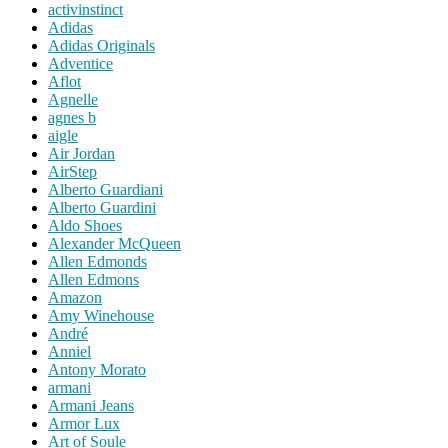
activinstinct
Adidas
Adidas Originals
Adventice
Aflot
Agnelle
agnes b
aigle
Air Jordan
AirStep
Alberto Guardiani
Alberto Guardini
Aldo Shoes
Alexander McQueen
Allen Edmonds
Allen Edmons
Amazon
Amy Winehouse
André
Anniel
Antony Morato
armani
Armani Jeans
Armor Lux
Art of Soule