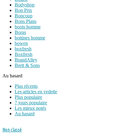
Bodyshop
Bon Prix
Boncoup
Bons Plans
boots homme
Boras
bottines homme
bowen
boxfresh
Boxfresh
BrandAlley
Brett & Sons
Au hasard
Plus récents
Les articles en vedette
Plus populaire
7 jours populaire
Les mieux notés
Au hasard
Non classé