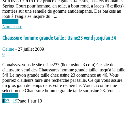
SPRING COURT b2 prince de galle Ci-dessus, baskets montantes
Spring Court pour homme, en toile, à bout rond, à lacets (6 œillets),
montées sur une semelle de gomme antidérapante. Des baskets au
look à l'anglaise inspiré du «...
Lire plus
Non classé
Chaussure homme grande taille : Usine23 vend jusqu’au 54
Celine
-
27 juillet 2009
0
Conaissez vous le site usine23? (lien: usine23.com) Ce site de
chaussure vend des Chaussures homme grande taille jusqu'à la taille
54! Le rayon grande taille chez usine 23 commence au 46. Vous
pourrez d'ailleurs faire une recherche par taille. Ce qui vous assure
un gros gain de temps dans votre recherche. Voici ci contre une
sélection de Chaussure homme grande taille sur usine 23. Vous...
Lire plus
1
2
3
...
19
Page 1 sur 19